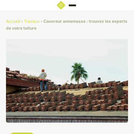
Accueil
›
Travaux
›
Couvreur annemasse : trouvez les experts
de votre toiture