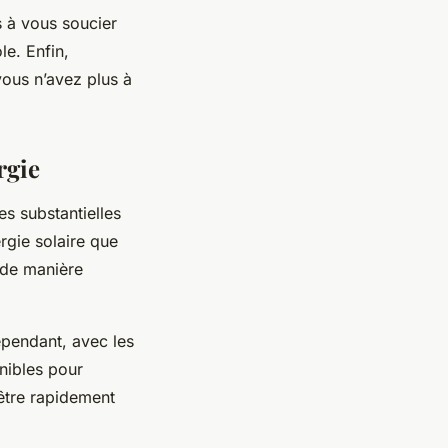
s à vous soucier
le. Enfin,
 vous n’avez plus à
rgie
s substantielles
ergie solaire que
e de manière
ependant, avec les
nibles pour
 être rapidement