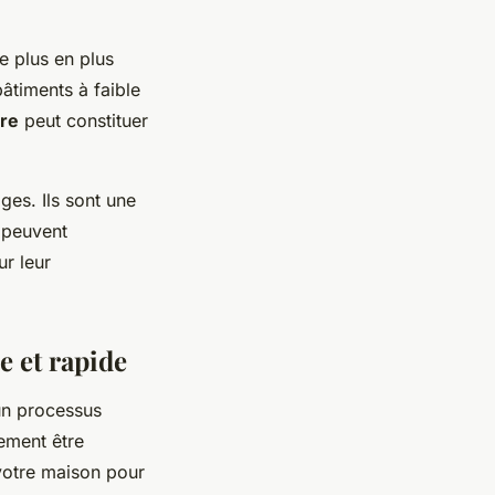
e plus en plus
âtiments à faible
ire
peut constituer
es. Ils sont une
s peuvent
ur leur
e et rapide
un processus
lement être
votre maison pour