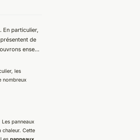
 En particulier,
 présentent de
ouvrons ense...
ulier, les
de nombreux
e. Les panneaux
n chaleur. Cette
. Les
panneaux