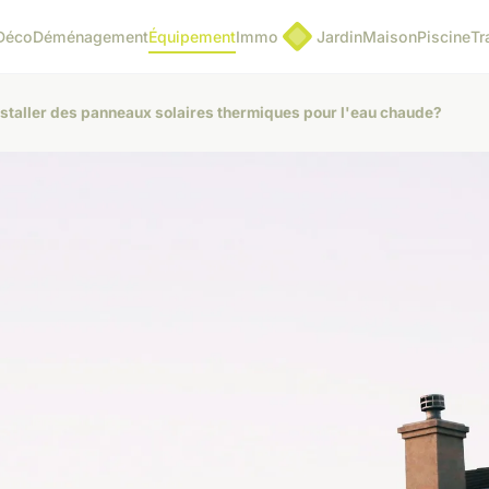
Déco
Déménagement
Équipement
Immo
Jardin
Maison
Piscine
Tr
nstaller des panneaux solaires thermiques pour l'eau chaude?