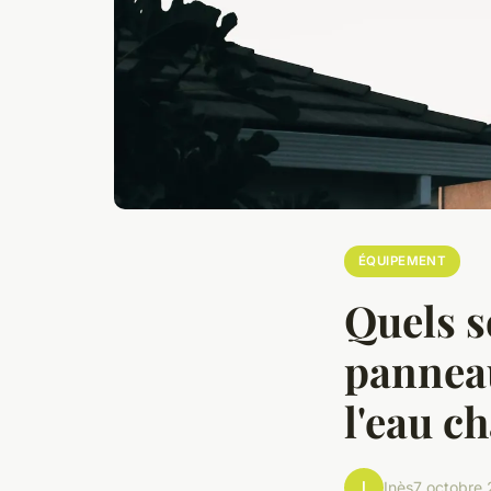
ÉQUIPEMENT
Quels s
panneau
l'eau c
I
Inès
7 octobre