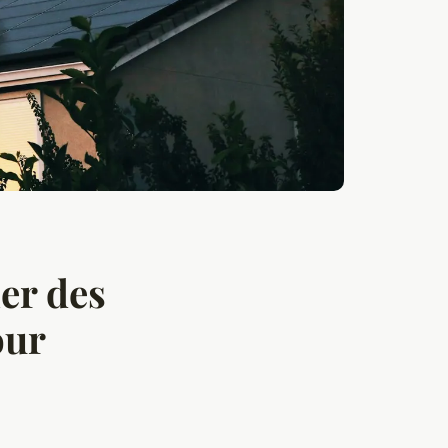
ler des
our