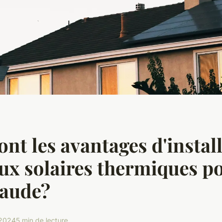
ont les avantages d'instal
x solaires thermiques p
haude?
 2024
5 min de lecture