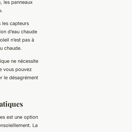
e, les panneaux
u.
s les capteurs
allon d’eau chaude
oleil n’est pas à
au chaude.
mique ne nécessite
ue vous pouvez
er le désagrément
atiques
es est une option
ensoleillement. La